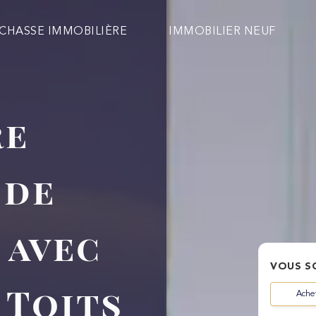
CHASSE IMMOBILIÈRE
IMMOBILIER NEUF
re
 de
Email
Phone
9 avec
VOUS S
 Toits
Besoin d'être conseillé à
1er achat
Ache
chaque étape