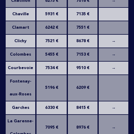
Châtillon
6275 €
7016 €
→
Chaville
5931 €
7135 €
Clamart
6242 €
7551 €
Clichy
7521 €
8678 €
→
Colombes
5455 €
7153 €
→
Courbevoie
7534 €
9510 €
→
Fontenay-
5196 €
6209 €
aux-Roses
Garches
6330 €
8415 €
→
La Garenne-
7095 €
8976 €
→