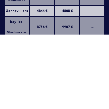
Colombes
Gennevilliers
4844 €
4808 €
Issy-les-
8756 €
9907 €
→
Moulineaux
Levallois-
9706 €
9717 €
→
Perret
Malakoff
7453 €
8124 €
Meudon
6381 €
8621 €
Montrouge
8198 €
10177 €
Nanterre
5608 €
6560 €
→
Neuilly-sur-