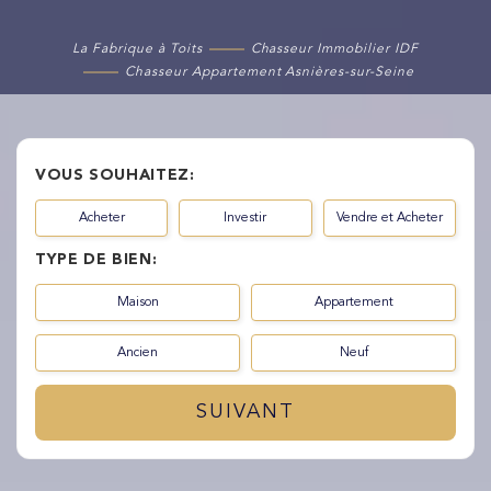
Manque de
La Fabrique à Toits
Chasseur Immobilier IDF
Manque de temps
connaissance du
Chasseur Appartement Asnières-sur-Seine
secteur
VOUS SOUHAITEZ:
Acheter
Investir
Vendre et Acheter
TYPE DE BIEN:
Maison
Appartement
Ancien
Neuf
SUIVANT