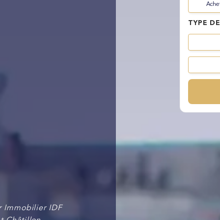
Ache
Manque de connaissance
Manque de temps
du secteur
TYPE DE
 Immobilier IDF