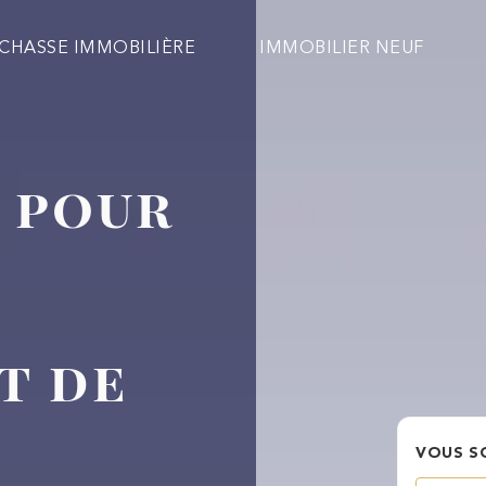
CHASSE IMMOBILIÈRE
IMMOBILIER NEUF
e pour
Email
Phone
t de
Besoin d'être conseillé à
1er achat
VOUS S
chaque étape